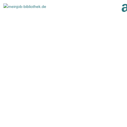
KÜTÜPHANELER IÇIN: BILGI VE
MATERYALLER
© dbv / Isabelle Duchêne
BEGINNE EIN NEUES
KAPITEL –
GESTALTE DIE WELT VON
MORGEN.
MEIN JOB
BIBLIOTHEK:
Kütüphaneler için