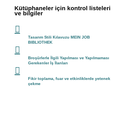
Kütüphaneler için kontrol listeleri
ve bilgiler

Tasarım Stili Kılavuzu MEIN JOB
BIBLIOTHEK

Broşürlerle İlgili Yapılması ve Yapılmaması
Gerekenler İş İlanları

Fikir toplama, fuar ve etkinliklerde yetenek
çekme