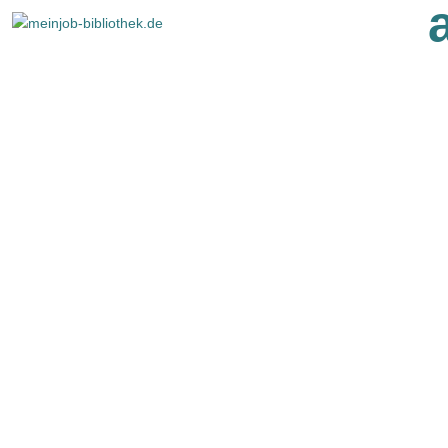
ÉTUDES DANS LE DOMAINE
PROFESSIONNEL DES
© dbv / Thomas Meyer
BIBLIOTHÈQUES
BEGINNE EIN NEUES
KAPITEL –
GESTALTE DIE WELT VON
MORGEN.
Études de bibliothèque : licence,
master, doctorat et service
académique